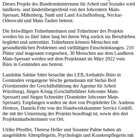
Dieses Projekt des Bundesministeriums für Arbeit und Soziales wird
landkreis- und länderübergreifend von den Jobcentern Main-
Spessart, Miltenberg, Stadt und Land Aschaffenburg, Neckar-
Odenwald und Main-Tauber betreut.
Die freiwilligen Teilnehmerinnen und Teilnehmer des Projekts
werden bis zu fünf Jahre lang bei ihrem Weg zurück ins Berufsleben
begleitet und unterstützt. Teilnehmen können Menschen mit
gesundheitlichen Problemen und vielfältigen Einschränkungen. 210
Plätze sind insgesamt vorgesehen, 30 Menschen aus dem Landkreis
Main-Spessart werden seit dem Projektstart im März 2022 vom
Büro in Gemünden aus betreut.
Landrätin Sabine Sitter besuchte das LEILArehaktiv-Büro in
Gemünden vergangene Woche gemeinsam mit Stefan Beil
(Vorsitzender der Geschäftsführung der Agentur für Arbeit
Würzburg), Jürgen König (Geschäftsführer Jobcenter Main-
Spessart) und Jürgen Schneider (Teamleiter Jobcenter Main-
Spessart). Empfangen wurden sie dort von Projektleiter Dr. Andreas
Herteux, Daniela Fritz von der Handwerkskammer Service GmbH,
die mit der Umsetzung des Projekts beauftragt ist, sowie den drei
Projektmitarbeiterinnen vor Ort.
Ulrike Pfeuffer, Theresa Heller und Susanne Palme haben als
ausgebildete Altenpflegerin, Psychologin und Krankenpflegerin mit