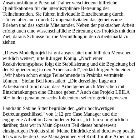
Zusatzausbildung Personal Trainer verschiedene hilfreiche
Qualifikationen für die interdisziplinäre Betreuung der
Teilnehmenden. Sie führen individuelle Einzelberatung durch,
stärken aber auch durch Gruppenaktivitäten das gemeinsame
Erleben und das soziale Miteinander. Neben der praktischen Arbeit
erfolgt auch eine wissenschaftliche Betreuung des Projekts mit dem
Ziel, daraus Schlüsse für die Vermittlung in den Arbeitsmarkt zu
ziehen.
„Dieses Modellprojekt ist gut ausgestattet und hilft den Menschen
wirklich weiter“, urteilt Jürgen König. „Nach einer
Reaktivierungsphase folgt die Stabilisierung und die Begleitung bei
der Eingliederung in den Arbeitsmarkt“, erklärt Jürgen Schneider.
„Wir haben schon einige Teilnehmende in Praktika vermitteln
können.“ Stefan Beil konstatiert: „Die derzeitige Lage am
Arbeitsmarkt führt dazu, dass Arbeitgeber auch Menschen mit
Einschränkungen eine Chance geben.“ Auch das Projekt LEILA
50+ in den genannten sechs Jobcentern sei erfolgreich gewesen.
Landrätin Sabine Sitter begrüßte den „sehr hochwertigen
Betreuungsschlüssel“ von 1:12 pro Case Manager und die
engagierte Arbeit im Gemündener Büro. „Ich bin sehr glücklich
darüber, dass wir in Main-Spessart Teil dieses bundesweit
einzigartigen Projekts sind. Meine Eindrücke sind durchweg positiv.
Ich wünsche den Case Managerinnen viel Kraft für ihre Arbeit und